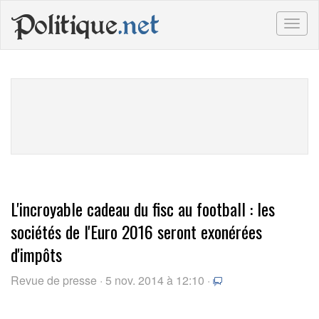
Politique
.net
Togg
navig
L'incroyable cadeau du fisc au football : les
sociétés de l'Euro 2016 seront exonérées
d'impôts
Revue de presse · 5 nov. 2014 à 12:10 ·