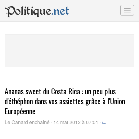
Politique
.net
Togg
navig
Ananas sweet du Costa Rica : un peu plus
d'éthéphon dans vos assiettes grâce à l'Union
Européenne
Le Canard enchaîné · 14 mai 2012 à 07:01 ·