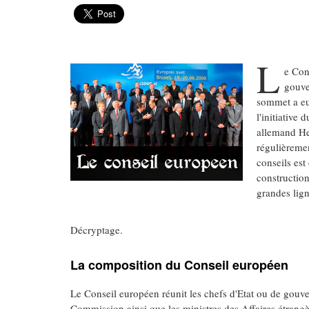
L
e Con
gouve
sommet a eu
l'initiative
allemand Hel
régulièremen
conseils est
construction
grandes lign
Décryptage.
La composition du Conseil européen
Le Conseil européen réunit les chefs d'Etat ou de gouv
Commission ainsi que les ministres des Affaires étran