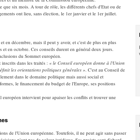
que six mois. A tour de rôle, les différents chefs d'Etat ou de
nts ont lieu, sans élection, le 1er janvier et le 1er juillet.
et en décembre, mais il peut y avoir, et c'est de plus en plus
s et en octobre. Ces conseils durent en général deux jours.
onclusions du Sommet européen.
inscrits dans les traités :
« le Conseil européen donne à l'Union
finit les orientations politiques générales »
. C'est au Conseil de
ulement dans le domaine politique mais aussi social et
formes, le financement du budget de l'Europe, ses positions
 européen intervient pour apaiser les conflits et trouver une
nes
utions de l'Union européenne. Toutefois, il ne peut agir sans passer
 décisions n'ont pas de valeur juridique. Ses projets sont d'abord