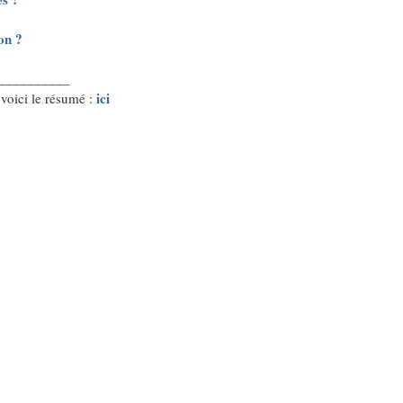
on ?
__________
ici
 voici le résumé :