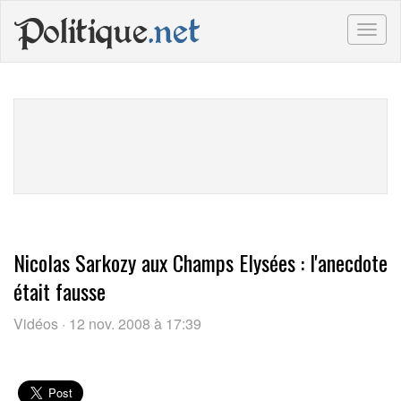
Politique
.net
Togg
navig
Nicolas Sarkozy aux Champs Elysées : l'anecdote
était fausse
Vidéos · 12 nov. 2008 à 17:39