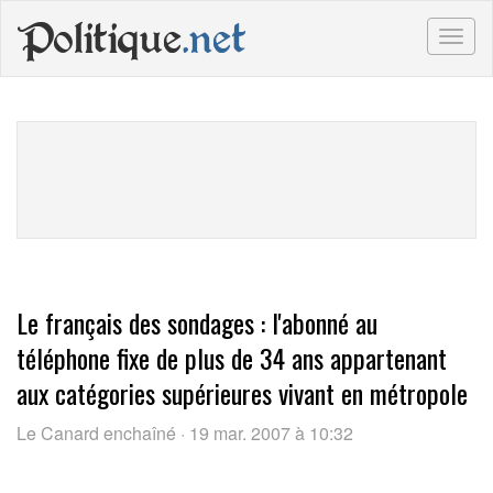
Politique
.net
Togg
navig
Le français des sondages : l'abonné au
téléphone fixe de plus de 34 ans appartenant
aux catégories supérieures vivant en métropole
Le Canard enchaîné · 19 mar. 2007 à 10:32