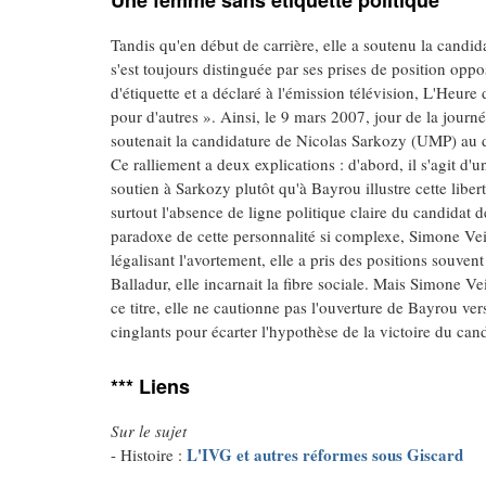
Une femme sans étiquette politique
Tandis qu'en début de carrière, elle a soutenu la candid
s'est toujours distinguée par ses prises de position opp
d'étiquette et a déclaré à l'émission télévision, L'Heure 
pour d'autres ». Ainsi, le 9 mars 2007, jour de la jour
soutenait la candidature de Nicolas Sarkozy (UMP) au d
Ce ralliement a deux explications : d'abord, il s'agit d'
soutien à Sarkozy plutôt qu'à Bayrou illustre cette libe
surtout l'absence de ligne politique claire du candidat d
paradoxe de cette personnalité si complexe, Simone Vei
légalisant l'avortement, elle a pris des positions souv
Balladur, elle incarnait la fibre sociale. Mais Simone V
ce titre, elle ne cautionne pas l'ouverture de Bayrou ver
cinglants pour écarter l'hypothèse de la victoire du can
*** Liens
Sur le sujet
L'IVG et autres réformes sous Giscard
- Histoire :