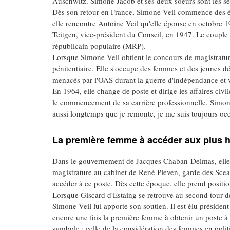
Auschwitz. Simone Jacob et ses deux soeurs sont les se
Dès son retour en France, Simone Veil commence des étude
elle rencontre Antoine Veil qu'elle épouse en octobre 
Teitgen, vice-président du Conseil, en 1947. Le coupl
républicain populaire (MRP).
Lorsque Simone Veil obtient le concours de magistrature 
pénitentiaire. Elle s'occupe des femmes et des jeunes 
menacés par l'OAS durant la guerre d'indépendance et ve
En 1964, elle change de poste et dirige les affaires civ
le commencement de sa carrière professionnelle, Simone Ve
aussi longtemps que je remonte, je me suis toujours oc
La première femme à accéder aux plus 
Dans le gouvernement de Jacques Chaban-Delmas, elle o
magistrature au cabinet de René Pleven, garde des Scea
accéder à ce poste. Dès cette époque, elle prend positio
Lorsque Giscard d'Estaing se retrouve au second tour de
Simone Veil lui apporte son soutien. Il est élu présiden
encore une fois la première femme à obtenir un poste à
symbole : celle de la considération des femmes en polit