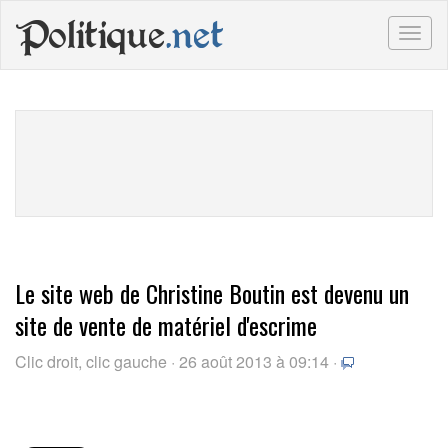
Politique
.net
Togg
navig
Le site web de Christine Boutin est devenu un
site de vente de matériel d'escrime
Clic droit, clic gauche · 26 août 2013 à 09:14 ·