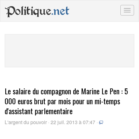
Politique
.net
Togg
navig
Le salaire du compagnon de Marine Le Pen : 5
000 euros brut par mois pour un mi-temps
d'assistant parlementaire
L'argent du pouvoir · 22 juil. 2013 à 07:47 ·