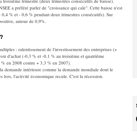
u troisième trimestre (deux trimestres consécutifs de baisse).
'INSEE a préféré parler de "croissance qui cale". Cette baisse n'est
- 0,4 % et - 0,6 % pendant deux trimestres consécutifs). Sur
 positive, autour de 0,9%.
 ?
ltiples : ralentissement de l'investissement des entreprises (+
ir d'achat (-0,3 % et -0,1 % au troisième et quatrième
,7 % en 2008 contre + 3,3 % en 2007).
: la demande intérieure comme la demande mondiale dont le
s lors, l'activité économique recule. C'est la récession.