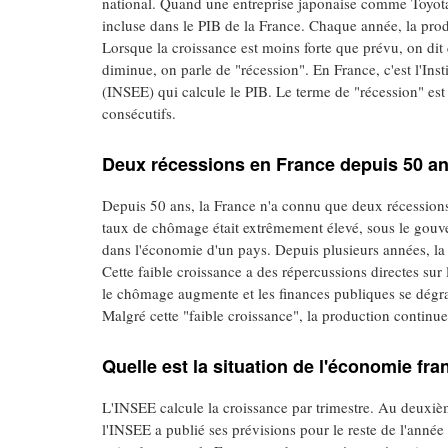
national. Quand une entreprise japonaise comme Toyota 
incluse dans le PIB de la France. Chaque année, la prod
Lorsque la croissance est moins forte que prévu, on dit 
diminue, on parle de "récession". En France, c'est l'Ins
(INSEE) qui calcule le PIB. Le terme de "récession" es
consécutifs.
Deux récessions en France depuis 50 ans
Depuis 50 ans, la France n'a connu que deux récessions 
taux de chômage était extrêmement élevé, sous le gouv
dans l'économie d'un pays. Depuis plusieurs années, la
Cette faible croissance a des répercussions directes sur l
le chômage augmente et les finances publiques se dégrade
Malgré cette "faible croissance", la production contin
Quelle est la situation de l'économie fra
L'INSEE calcule la croissance par trimestre. Au deuxiè
l'INSEE a publié ses prévisions pour le reste de l'année