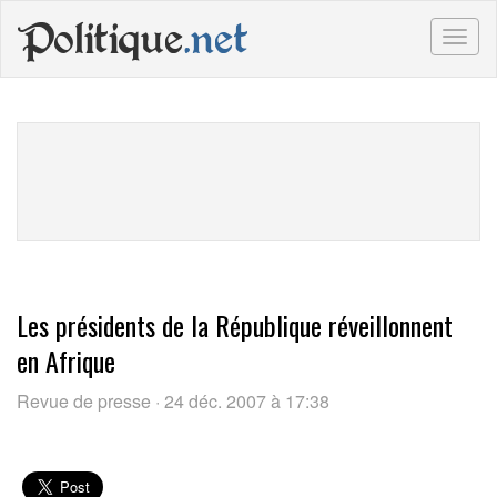
Politique
.net
Togg
navig
Les présidents de la République réveillonnent
en Afrique
Revue de presse · 24 déc. 2007 à 17:38