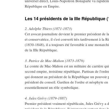
universel direct, Louis-Napoléon Bonaparte va rapideme
République en Empire.
Les 14 présidents de la IIIe République 
2. Adolphe Thiers (1871-1873)
Cet avocat-journaliste devient le premier président de
et conservatrice, il s'est converti très tardivement à la 
(1830-1848), il a toujours été favorable à une monarchie
de la IIIe République.
3. Patrice de Mac-Mahon (1873-1879)
Le comte de Mac-Mahon est un militaire de carrière qui 
second empire, troisième république. Partisan de l'ordre 
qui donnent au président de la République un pouvoir pl
président du conseil. Gardien de l'ordre et néophyte en p
essentiellement un rôle symbolique.
4. Jules Grévy (1879-1887)
Premier président vraiment républicain, Jules Grévy a d
président de la République. Il intervenait surtout dans l