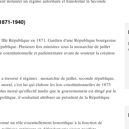
nt instaurer un régime autoritaire et transformé la Seconde
(1871-1940)
 la IIIe République en 1871. Gardien d'une République bourgeoise
République. Plusieurs fois ministres sous la monarchie de juillet
 constitutionnelle et parlementaire avant de soutenir la création
a traversé 4 régimes : monarchie de juillet, seconde république,
moral, c'est lui qui élabore les lois constitutionnelles de 1875
us moral qu'effectif tandis que le gouvernement est dirigé par le
olitique, il souhaitait attribuer au président de la République
onné un rôle essentiellement honorifique à la fonction de
a politique extérieure en défendant une vision pacifiste,