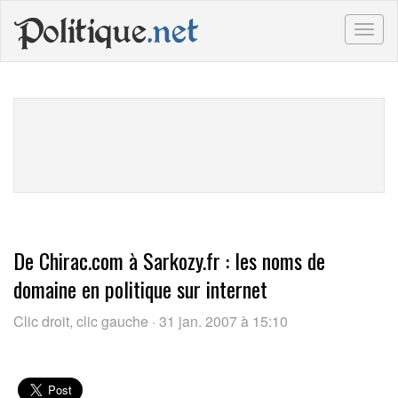
Politique
.net
Togg
navig
De Chirac.com à Sarkozy.fr : les noms de
domaine en politique sur internet
Clic droit, clic gauche · 31 jan. 2007 à 15:10