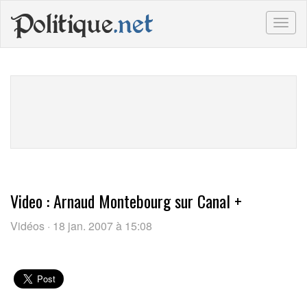
Politique
.net
Togg
navig
Video : Arnaud Montebourg sur Canal +
Vidéos · 18 jan. 2007 à 15:08