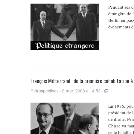
Pendant ses d
étrangère de 
Berlin en pass
événements de
François Mitterrand : de la première cohabitation à
Rétrospectives · 8 mar. 2008 à 14:53 ·
En 1986, pour
président de 
de droite. Pen
Chirac va marq
cette bataille