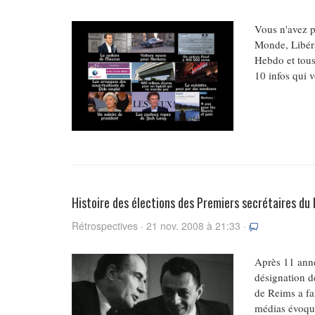
Vous n'avez p
Monde, Libéra
Hebdo et tous 
10 infos qui 
Histoire des élections des Premiers secrétaires du
Rétrospectives · 21 nov. 2008 à 21:33 ·
Après 11 anné
désignation d
de Reims a fai
médias évoque