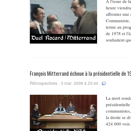
A l'issue de 
heure viendra 
affronter une 
Communiste, s
terme au prog
de 1978 et l'â
souhaitent que
François Mitterrand échoue à la présidentielle de 1
Rétrospectives · 3 mar. 2008 à 23:44 ·
La mort souda
présidentiell
communistes, 
la droite se d
424 000 voix 