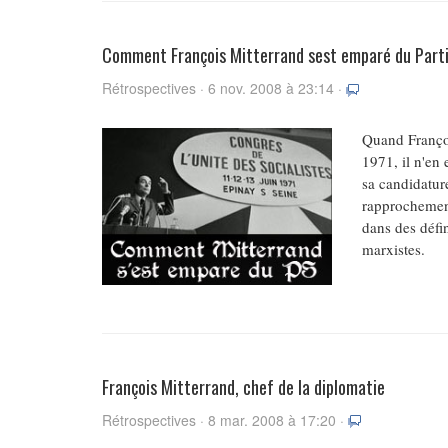
Comment François Mitterrand sest emparé du Parti
Rétrospectives · 6 nov. 2008 à 23:14 ·
Quand Françoi
1971, il n'en 
sa candidature
rapprochements
dans des défi
marxistes.
François Mitterrand, chef de la diplomatie
Rétrospectives · 8 mar. 2008 à 17:20 ·