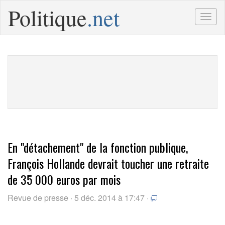
Politique
.net
Togg
navig
En "détachement" de la fonction publique,
François Hollande devrait toucher une retraite
de 35 000 euros par mois
Revue de presse · 5 déc. 2014 à 17:47 ·