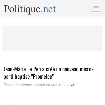
Politique
.net
Togg
navig
Jean-Marie Le Pen a créé un nouveau micro-
parti baptisé "Promelec"
Revue de presse · 8 août 2014 à 13:25 ·