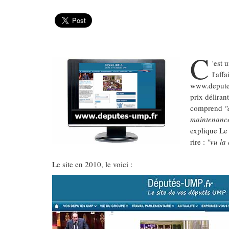
C
'est 
l'aff
www.deputes
prix déliran
comprend
"
maintenance,
explique Le 
rire :
"vu la 
Le site en 2010, le voici :