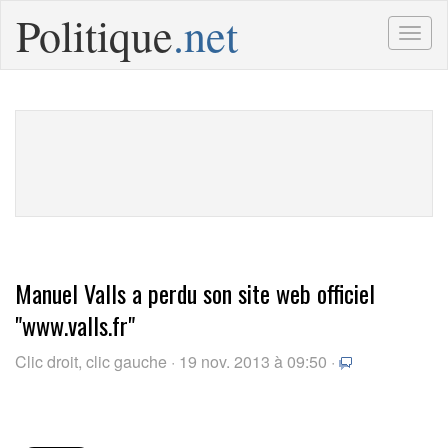
Politique
.net
Togg
navig
Manuel Valls a perdu son site web officiel
"www.valls.fr"
Clic droit, clic gauche · 19 nov. 2013 à 09:50 ·