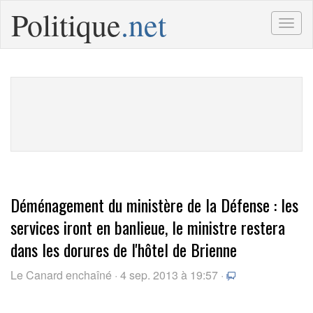
Politique
.net
Togg
navig
Déménagement du ministère de la Défense : les
services iront en banlieue, le ministre restera
dans les dorures de l'hôtel de Brienne
Le Canard enchaîné · 4 sep. 2013 à 19:57 ·