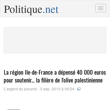
Politique
.net
Togg
navig
La région Ile-de-France a dépensé 40 000 euros
pour soutenir... la filière de l'olive palestinienne
L'argent du pouvoir · 3 sep. 2013 à 09:24 ·