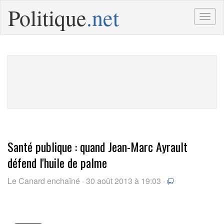
Politique
.net
Togg
navig
Santé publique : quand Jean-Marc Ayrault
défend l'huile de palme
Le Canard enchaîné · 30 août 2013 à 19:03 ·