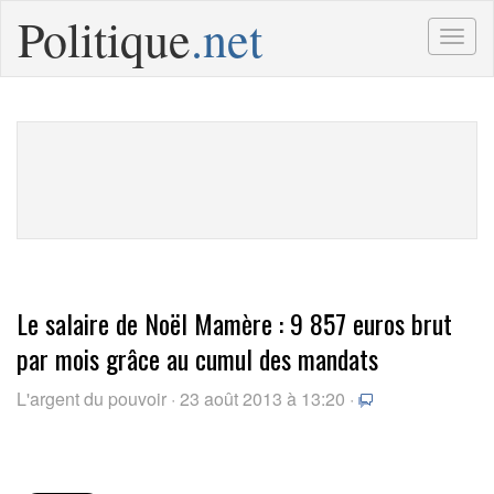
Politique
.net
Togg
navig
Le salaire de Noël Mamère : 9 857 euros brut
par mois grâce au cumul des mandats
L'argent du pouvoir · 23 août 2013 à 13:20 ·