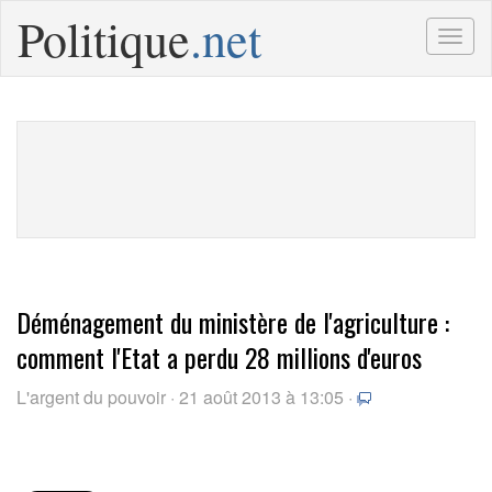
Politique
.net
Togg
navig
Déménagement du ministère de l'agriculture :
comment l'Etat a perdu 28 millions d'euros
L'argent du pouvoir · 21 août 2013 à 13:05 ·