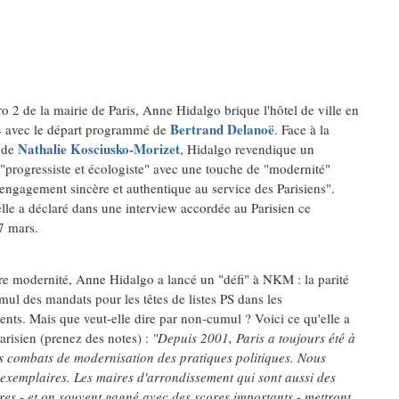
o 2 de la mairie de Paris, Anne Hidalgo brique l'hôtel de ville en
Bertrand Delanoë
 avec le départ programmé de
. Face à la
Nathalie Kosciusko-Morizet
 de
, Hidalgo revendique un
progressiste et écologiste" avec une touche de "modernité"
engagement sincère et authentique au service des Parisiens".
elle a déclaré dans une interview accordée au Parisien ce
7 mars.
re modernité, Anne Hidalgo a lancé un "défi" à NKM : la parité
mul des mandats pour les têtes de listes PS dans les
nts. Mais que veut-elle dire par non-cumul ? Voici ce qu'elle a
arisien (prenez des notes) :
"Depuis 2001, Paris a toujours été à
es combats de modernisation des pratiques politiques. Nous
 exemplaires. Les maires d'arrondissement qui sont aussi des
res - et on souvent gagné avec des scores importants - mettront