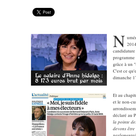
N
umér
2014
candidature
programme "
grâce à un "
C'est ce qu'
dimanche 1
Et au chapit
et le non-cu
arrondisseme
déclaré au P
la pointe d
devons être
parlementai