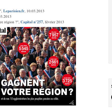
Leparisien.fr
l",
, 10.03.2013
03.2013
Capital n°257
re région ?",
, février 2013