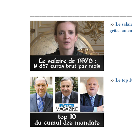
___________________________________________
Le salai
>>
grâce au c
Le top 1
>>