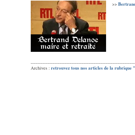
Bertrand
>>
___________________________________________
retrouvez tous nos articles de la rubrique
Archives :