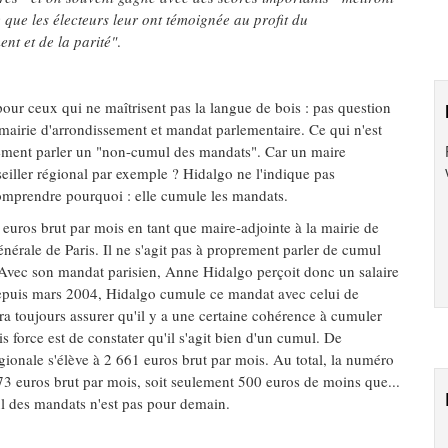
 que les électeurs leur ont témoignée au profit du
nt et de la parité"
.
our ceux qui ne maîtrisent pas la langue de bois : pas question
mairie d'arrondissement et mandat parlementaire. Ce qui n'est
ement parler un "non-cumul des mandats". Car un maire
seiller régional par exemple ? Hidalgo ne l'indique pas
comprendre pourquoi : elle cumule les mandats.
euros brut par mois en tant que maire-adjointe à la mairie de
nérale de Paris. Il ne s'agit pas à proprement parler de cumul
. Avec son mandat parisien, Anne Hidalgo perçoit donc un salaire
 depuis mars 2004, Hidalgo cumule ce mandat avec celui de
rra toujours assurer qu'il y a une certaine cohérence à cumuler
force est de constater qu'il s'agit bien d'un cumul. De
égionale s'élève à 2 661 euros brut par mois. Au total, la numéro
73 euros brut par mois, soit seulement 500 euros de moins que...
ul des mandats n'est pas pour demain.