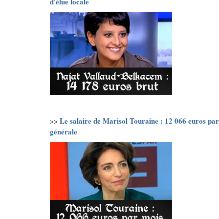
d'élue locale
Le salaire de Marisol Touraine : 12 066 euros par
>>
générale