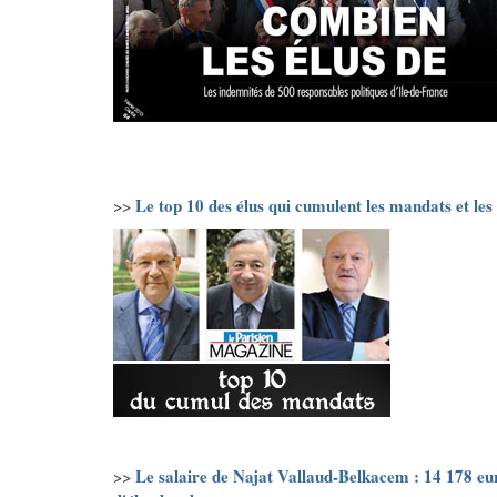
Le top 10 des élus qui cumulent les mandats et les
>>
Le salaire de Najat Vallaud-Belkacem : 14 178 eu
>>