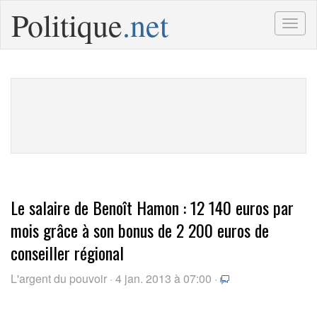
Politique
.net
Togg
navig
Le salaire de Benoît Hamon : 12 140 euros par
mois grâce à son bonus de 2 200 euros de
conseiller régional
L'argent du pouvoir · 4 jan. 2013 à 07:00 ·