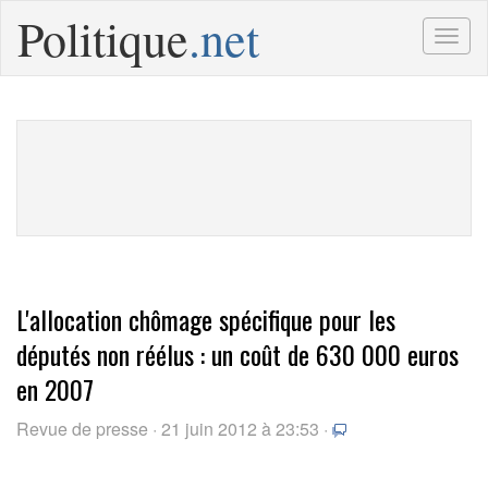
Politique
.net
Togg
navig
L'allocation chômage spécifique pour les
députés non réélus : un coût de 630 000 euros
en 2007
Revue de presse · 21 juin 2012 à 23:53 ·