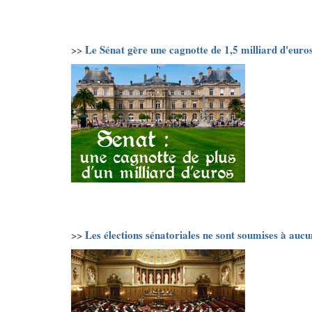
Le Sénat gère une cagnotte de 1,5 milliard d'euro
>>
Les élections sénatoriales ne sont soumises à aucu
>>