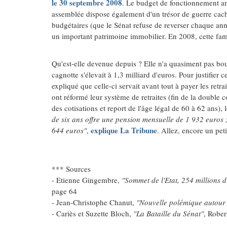
le 30 septembre 2008
. Le budget de fonctionnement an
assemblée dispose également d'un trésor de guerre cac
budgétaires (que le Sénat refuse de reverser chaque anné
un important patrimoine immobilier. En 2008, cette fame
Qu'est-elle devenue depuis ? Elle n'a quasiment pas bo
cagnotte s'élevait à 1,3 milliard d'euros. Pour justifier 
expliqué que celle-ci servait avant tout à payer les retra
ont réformé leur système de retraites (fin de la double 
des cotisations et report de l'âge légal de 60 à 62 ans),
de six ans offre une pension mensuelle de 1 932 euros 
explique La Tribune
644 euros"
,
. Allez, encore un petit
*** Sources
- Etienne Gingembre,
"Sommet de l'Etat, 254 millions 
page 64
- Jean-Christophe Chanut,
"Nouvelle polémique autour 
- Cariès et Suzette Bloch,
"La Bataille du Sénat"
, Rober