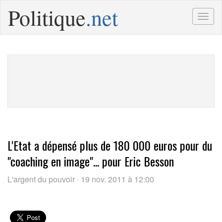
Politique
.net
Togg
navig
L'Etat a dépensé plus de 180 000 euros pour du
"coaching en image"... pour Eric Besson
L'argent du pouvoir · 19 nov. 2011 à 12:00