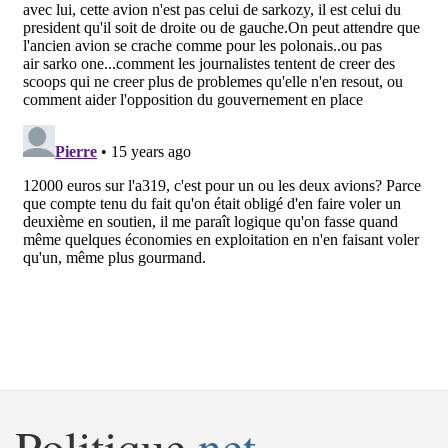
Politique
.net