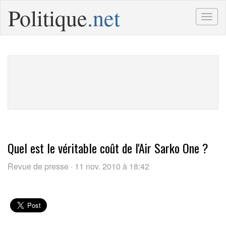
Politique
.net
Togg
navig
Quel est le véritable coût de l'Air Sarko One ?
Revue de presse · 11 nov. 2010 à 18:42