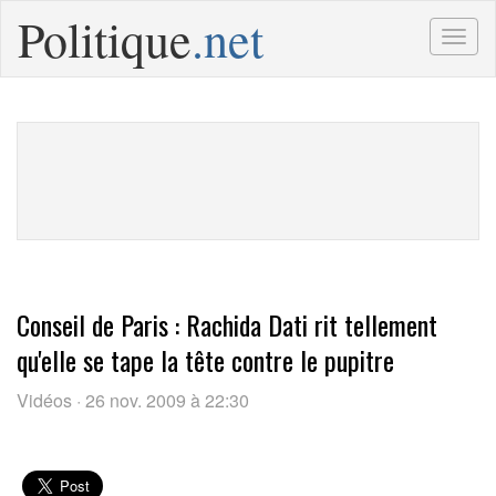
Politique
.net
Togg
navig
Conseil de Paris : Rachida Dati rit tellement
qu'elle se tape la tête contre le pupitre
Vidéos · 26 nov. 2009 à 22:30