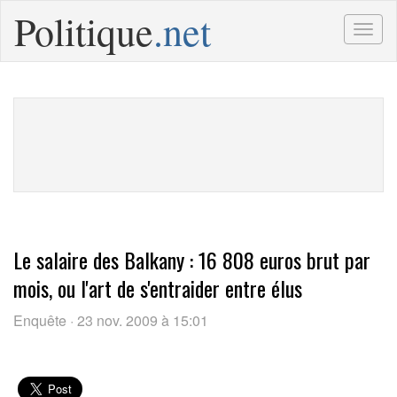
Politique
.net
Togg
navig
Le salaire des Balkany : 16 808 euros brut par
mois, ou l'art de s'entraider entre élus
Enquête · 23 nov. 2009 à 15:01