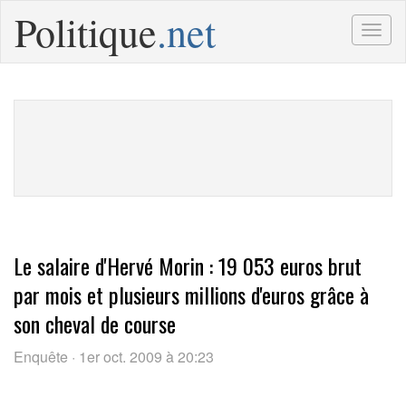
Politique
.net
Togg
navig
Le salaire d'Hervé Morin : 19 053 euros brut
par mois et plusieurs millions d'euros grâce à
son cheval de course
Enquête · 1er oct. 2009 à 20:23