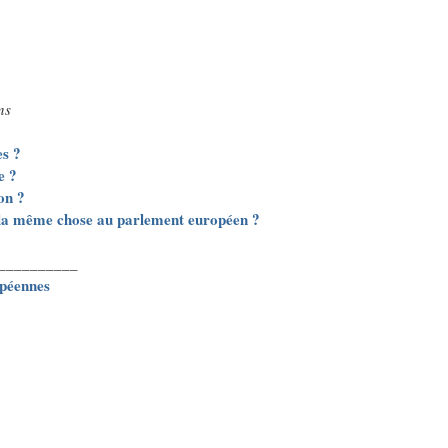
ns
es ?
e ?
on ?
nt la même chose au parlement européen ?
__________
opéennes