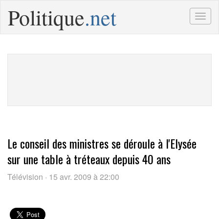
Politique
.net
Togg
navig
Le conseil des ministres se déroule à l'Elysée
sur une table à tréteaux depuis 40 ans
Télévision · 15 avr. 2009 à 22:00