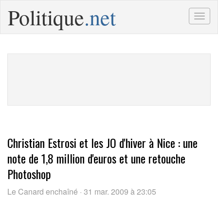
Politique
.net
Togg
navig
Christian Estrosi et les JO d'hiver à Nice : une
note de 1,8 million d'euros et une retouche
Photoshop
Le Canard enchaîné · 31 mar. 2009 à 23:05