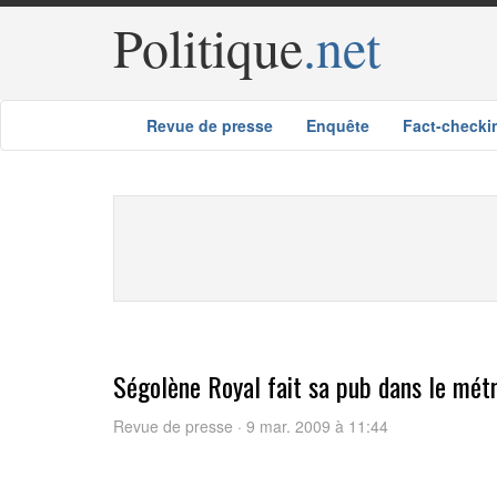
Politique
.net
Revue de presse
Enquête
Fact-checki
Ségolène Royal fait sa pub dans le mét
Revue de presse · 9 mar. 2009 à 11:44