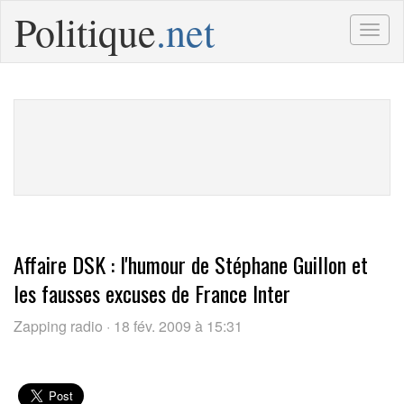
Politique
.net
Togg
navig
Affaire DSK : l'humour de Stéphane Guillon et
les fausses excuses de France Inter
Zapping radio · 18 fév. 2009 à 15:31