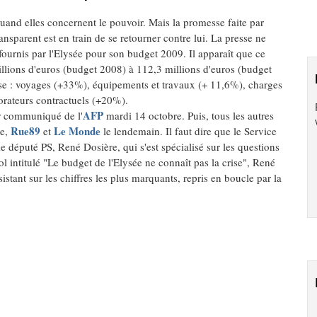
quand elles concernent le pouvoir. Mais la promesse faite par
ansparent est en train de se retourner contre lui. La presse ne
fournis par l'Elysée pour son budget 2009. Il apparaît que ce
lions d'euros (budget 2008) à 112,3 millions d'euros (budget
se : voyages (+33%), équipements et travaux (+ 11,6%), charges
orateurs contractuels (+20%).
AFP
ier communiqué de l'
mardi 14 octobre. Puis, tous les autres
Rue89
Le Monde
me,
et
le lendemain. Il faut dire que le Service
le député PS, René Dosière, qui s'est spécialisé sur les questions
ol intitulé "Le budget de l'Elysée ne connaît pas la crise", René
ant sur les chiffres les plus marquants, repris en boucle par la