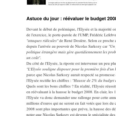
Astuce du jour : réévaluer le budget 20
Devant le début de polémique, l'Elysée et la majorité o
de l'exercice, le porte-parole de l'UMP, Frédéric Lefeb
"attaques ridicules"
de René Dosière. Selon ce proche d
depuis l'arrivée au pouvoir de Nicolas Sarkozy car
"Un 
politique étrangère mais gère quotidiennement les pro
un coût"
.
Du côté de l'Elysée, la riposte est intervenue un peu pl
"L'Elysée souligne disposer pour la première fois d'un
parce que Nicolas Sarkozy aurait respecté sa promesse
l'Elysée rectifie les chiffres :
"Hausse de 2% du budget d
Quels sont les bons chiffres ? En réalité, l'Elysée réuss
en réévaluant à la hausse le budget 2008. En clair, les
l'Elysée va donc demander une rallonge pour cette anné
millions d'euros qui ne seront en fait votés que lors du
2008 sont plus importantes que prévu, la hausse des dép
noter que Nicolas Sarkozy est devenu le spécialiste des r