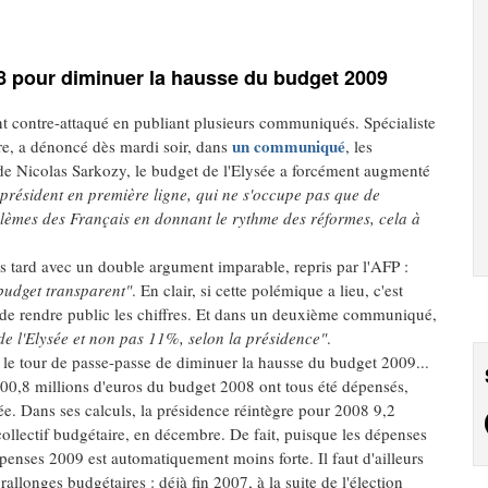
08 pour diminuer la hausse du budget 2009
nt contre-attaqué en publiant plusieurs communiqués. Spécialiste
un communiqué
vre, a dénoncé dès mardi soir, dans
, les
e Nicolas Sarkozy, le budget de l'Elysée a forcément augmenté
président en première ligne, qui ne s'occupe pas que de
blèmes des Français en donnant le rythme des réformes, cela à
us tard avec un double argument imparable, repris par l'AFP :
 budget transparent"
. En clair, si cette polémique a lieu, c'est
 de rendre public les chiffres. Et dans un deuxième communiqué,
e l'Elysée et non pas 11%, selon la présidence"
.
it le tour de passe-passe de diminuer la hausse du budget 2009...
 100,8 millions d'euros du budget 2008 ont tous été dépensés,
e. Dans ses calculs, la présidence réintègre pour 2008 9,2
 collectif budgétaire, en décembre. De fait, puisque les dépenses
enses 2009 est automatiquement moins forte. Il faut d'ailleurs
allonges budgétaires : déjà fin 2007, à la suite de l'élection