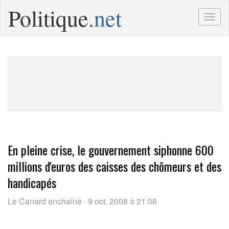
Politique
.net
Togg
navig
En pleine crise, le gouvernement siphonne 600
millions d'euros des caisses des chômeurs et des
handicapés
Le Canard enchaîné · 9 oct. 2008 à 21:08