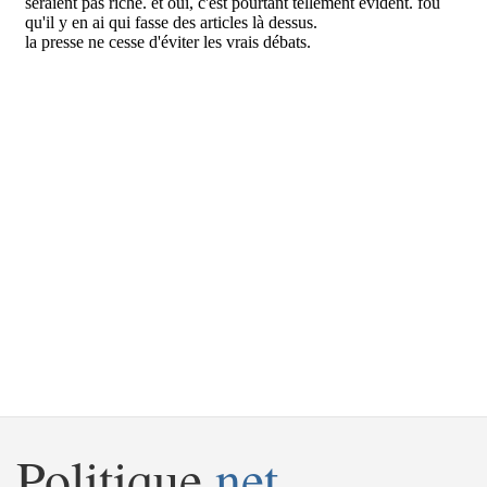
Politique
.net