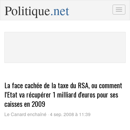
Politique
.net
Togg
navig
La face cachée de la taxe du RSA, ou comment
l'Etat va récupérer 1 milliard d'euros pour ses
caisses en 2009
Le Canard enchaîné · 4 sep. 2008 à 11:39