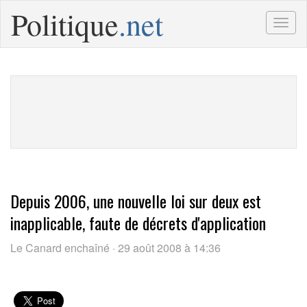
Politique
.net
Togg
navig
Depuis 2006, une nouvelle loi sur deux est
inapplicable, faute de décrets d'application
Le Canard enchaîné · 29 août 2008 à 14:36