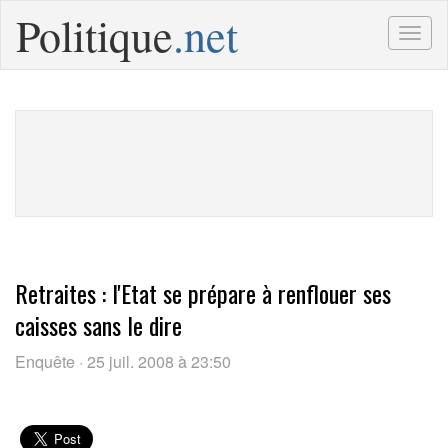
Politique
.net
Togg
navig
Retraites : l'Etat se prépare à renflouer ses
caisses sans le dire
Enquête · 25 juil. 2008 à 23:50