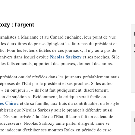
ozy : l'argent
rnalistes à Marianne et au Canard enchaîné, leur point de vue
les deux titres de presse épinglent les faux pas du président et
ic. Pour les lecteurs fidèles de ces journaux, il n'y aura pas de
Nicolas Sarkozy
l'univers dans lequel évolue
et ses proches. Si le
r des faits concrets, apportent des preuves, donnent des noms.
u président ont été révélées dans les journaux préalablement mais
épenses de l'Etat par le président et ses proches. Si les autres
s « en ont joui », « ils l'ont fait pudiquement, discrètement,
en de sujétion ». Evidemment, la critique serait facile en
es Chirac
et de sa famille, aux frais du contribuable, ou le style
mblerait que Nicolas Sarkozy soit le premier à défendre aussi
Dès son arrivée à la tête de l'Etat, il leur a fait un cadeau de
édécesseurs, Nicolas Sarkozy aime parler d'argent, aime se
être indécent d'exhiber ses montres Rolex en période de crise