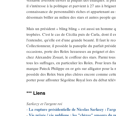
véritable aversion envers la plupart des énarques. Il pré
il s'intéresse à la politique et parvient à 27 ans à brigue
connaissance de personnalités riches et appartenant au 
désormais briller au milieu des stars et autres people qui
Mais un président « bling bling » est aussi un homme q
trophées. C'est le cas de Cécilia puis de Carla, dont il es
l'entendre, qu'elle est d'une grande beauté. Il faut le r
Collectionneur, il possède la panoplie du parfait préside
occasions, porte des Rolex luxueuses au poignet et des 
chez Alexandre Zouari, le coiffeur des stars. Parmi tous
tous les suffrages, en particulier les Rolex. Pour leurs f
marque Pateck Philippe en or gris sur alligator pour 
possède des Rolex bien plus chères encore comme cette 
porter pour affronter Ségolène Royal lors du débat télévi
*** Liens
Sarkozy et l'argent roi
La rupture présidentielle de Nicolas Sarkozy : l'arg
-
Vie privée / vie publique : les "chères" amours du p
-