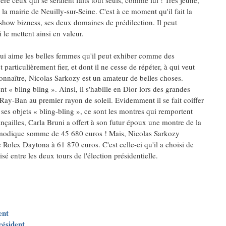
fère ceux qui se seraient faits tout seuls, comme lui ! Très jeune,
r la mairie de Neuilly-sur-Seine. C'est à ce moment qu'il fait la
show bizness, ses deux domaines de prédilection. Il peut
 le mettent ainsi en valeur.
ui aime les belles femmes qu'il peut exhiber comme des
t particulièrement fier, et dont il ne cesse de répéter, à qui veut
econnaître, Nicolas Sarkozy est un amateur de belles choses.
nt « bling bling ». Ainsi, il s'habille en Dior lors des grandes
Ray-Ban au premier rayon de soleil. Evidemment il se fait coiffer
 ses objets « bling-bling », ce sont les montres qui remportent
iançailles, Carla Bruni a offert à son futur époux une montre de la
la modique somme de 45 680 euros ! Mais, Nicolas Sarkozy
Rolex Daytona à 61 870 euros. C'est celle-ci qu'il a choisi de
sé entre les deux tours de l'élection présidentielle.
ent
résident