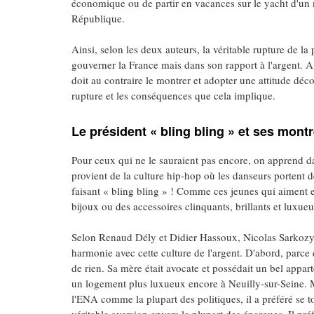
économique ou de partir en vacances sur le yacht d'un mi
République.
Ainsi, selon les deux auteurs, la véritable rupture de 
gouverner la France mais dans son rapport à l'argent. A p
doit au contraire le montrer et adopter une attitude déco
rupture et les conséquences que cela implique.
Le président « bling bling » et ses mont
Pour ceux qui ne le sauraient pas encore, on apprend dan
provient de la culture hip-hop où les danseurs portent 
faisant « bling bling » ! Comme ces jeunes qui aiment e
bijoux ou des accessoires clinquants, brillants et luxueu
Selon Renaud Dély et Didier Hassoux, Nicolas Sarkozy 
harmonie avec cette culture de l'argent. D'abord, parce q
de rien. Sa mère était avocate et possédait un bel app
un logement plus luxueux encore à Neuilly-sur-Seine. Mai
l'ENA comme la plupart des politiques, il a préféré se to