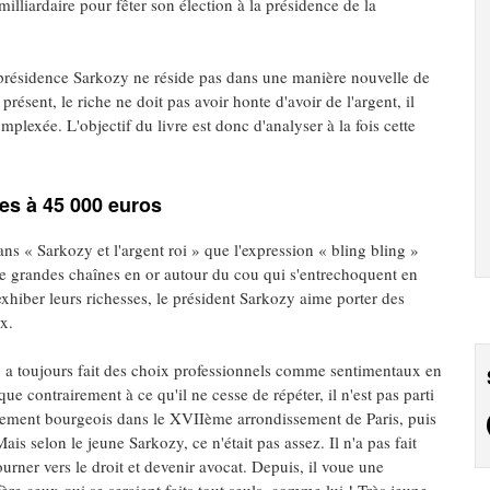
lliardaire pour fêter son élection à la présidence de la
la présidence Sarkozy ne réside pas dans une manière nouvelle de
résent, le riche ne doit pas avoir honte d'avoir de l'argent, il
mplexée. L'objectif du livre est donc d'analyser à la fois cette
res à 45 000 euros
s « Sarkozy et l'argent roi » que l'expression « bling bling »
de grandes chaînes en or autour du cou qui s'entrechoquent en
xhiber leurs richesses, le président Sarkozy aime porter des
x.
a toujours fait des choix professionnels comme sentimentaux en
ue contrairement à ce qu'il ne cesse de répéter, il n'est pas parti
artement bourgeois dans le XVIIème arrondissement de Paris, puis
s selon le jeune Sarkozy, ce n'était pas assez. Il n'a pas fait
urner vers le droit et devenir avocat. Depuis, il voue une