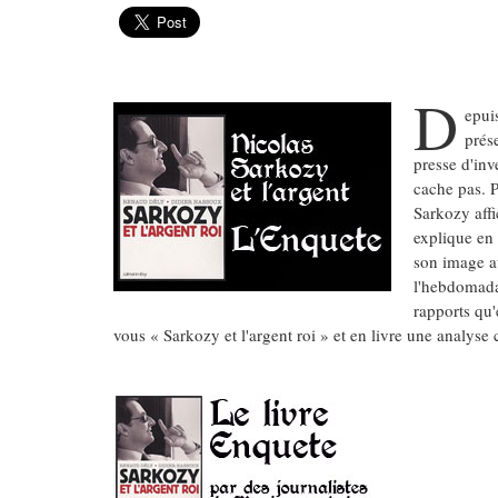
D
epui
prés
presse d'inve
cache pas. P
Sarkozy affi
explique en 
son image au
l'hebdomada
rapports qu'
vous « Sarkozy et l'argent roi » et en livre une analyse c