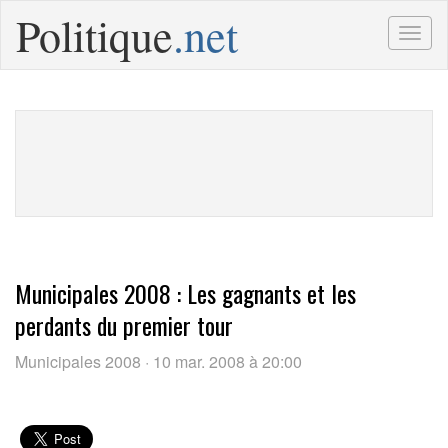
Politique
.net
Togg
navig
Municipales 2008 : Les gagnants et les
perdants du premier tour
Municipales 2008 · 10 mar. 2008 à 20:00