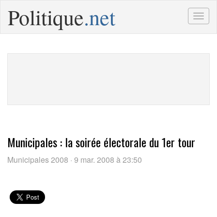
Politique
.net
Togg
navig
Municipales : la soirée électorale du 1er tour
Municipales 2008 · 9 mar. 2008 à 23:50