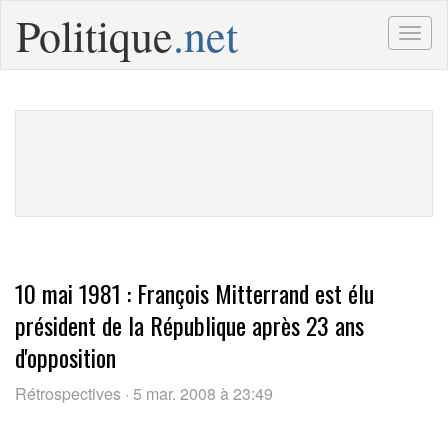
Politique
.net
Togg
navig
10 mai 1981 : François Mitterrand est élu
président de la République après 23 ans
d'opposition
Rétrospectives · 5 mar. 2008 à 23:49