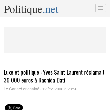
Politique
.net
Togg
navig
Luxe et politique : Yves Saint Laurent réclamait
39 000 euros à Rachida Dati
Le Canard enchaîné · 12 fév. 2008 à 23:56