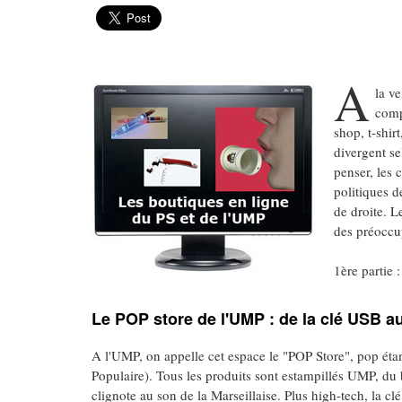
A
la ve
comp
shop, t-shir
divergent se
penser, les 
politiques d
de droite. L
des préoccu
1ère partie 
Le POP store de l'UMP : de la clé USB a
A l'UMP, on appelle cet espace le "POP Store", pop ét
Populaire). Tous les produits sont estampillés UMP, du 
clignote au son de la Marseillaise. Plus high-tech, la 