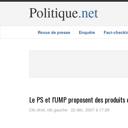
Politique
.net
Revue de presse
Enquête
Fact-checki
Le PS et l'UMP proposent des produits d
Clic droit, clic gauche · 22 déc. 2007 à 17:28