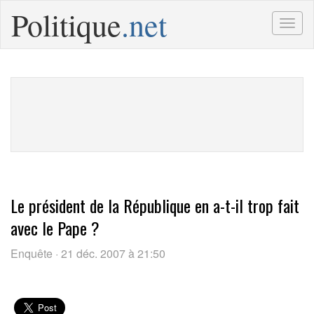
Politique
.net
Togg
navig
Le président de la République en a-t-il trop fait
avec le Pape ?
Enquête · 21 déc. 2007 à 21:50